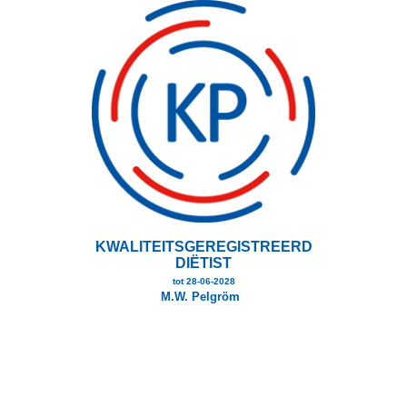
Overslaan
en
naar
de
inhoud
gaan
KWALITEITSGEREGISTREERD
DIËTIST
tot 28-06-2028
M.W. Pelgröm