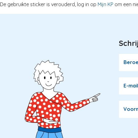
Overslaan
De gebruikte sticker is verouderd, log in op
Mijn KP
om een nie
en
naar
de
inhoud
Schri
Image
gaan
Bero
E-mai
Voor