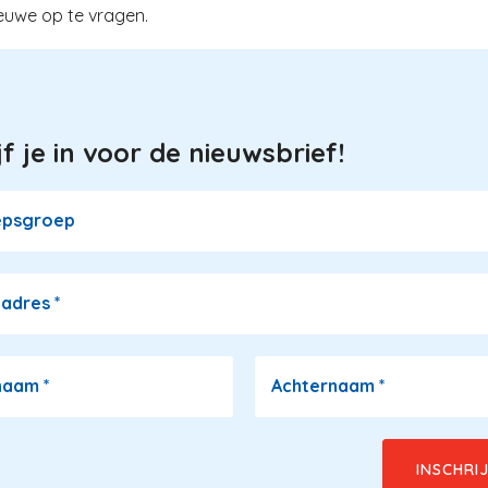
uwe op te vragen.
jf je in voor de nieuwsbrief!
epsgroep
ladres
*
naam
*
Achternaam
*