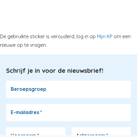
Overslaan
De gebruikte sticker is verouderd, log in op
Mijn KP
om een
en
nieuwe op te vragen.
naar
de
Schrijf je in voor de nieuwsbrief!
inhoud
Image
gaan
Beroepsgroep
E-mailadres
*
Voornaam
*
Achternaam
*